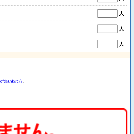
人
人
人
oftbankの方
。