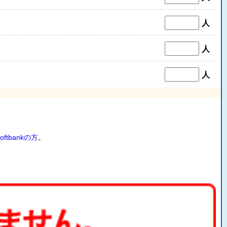
人
人
人
oftbankの方
。