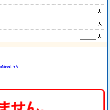
人
人
人
oftbankの方
。