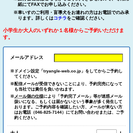
紙にてFAXでお申し込みください。
※車いすのご利用・盲導犬をお連れの方はお電話でのみ承
ります。詳しくは
コチラ
をご確認ください。
小学生か大人のいずれか１名様からご予約いただけま
す。
メールアドレス
※ドメイン設定「tryangle-web.co.jp」をしてからご予約し
てください。
※配信メールが受信できないことにより、予約完売になって
も当社では責任を負いかねます。
※
メール側の仕様
により「予約完了メール」等が迷惑メール
扱いになる、もしくは届かないという事象が多く発生して
おります。ご予約内容を確認したい方、メールが来ない方
はお電話（046-825-7144）にてお問い合わせまたは、ご予
約ください。