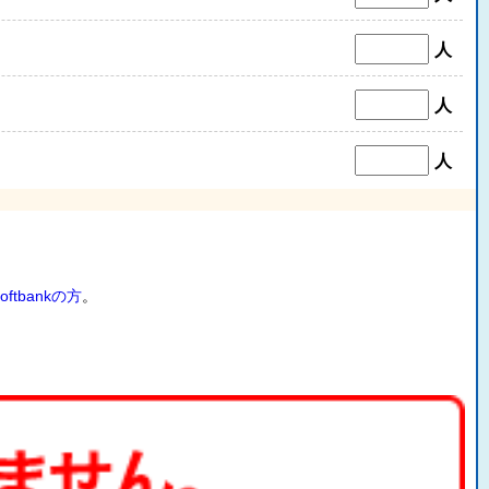
人
人
人
oftbankの方
。