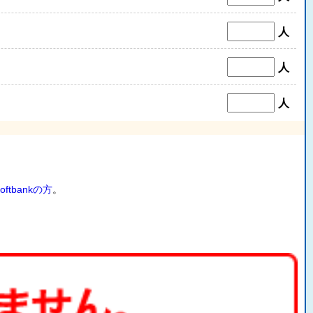
人
人
人
oftbankの方
。