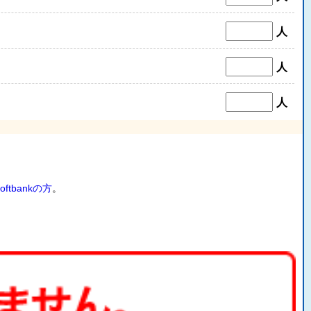
人
人
人
oftbankの方
。