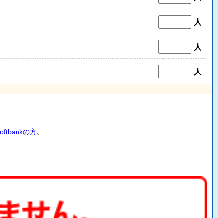
人
人
人
oftbankの方
。