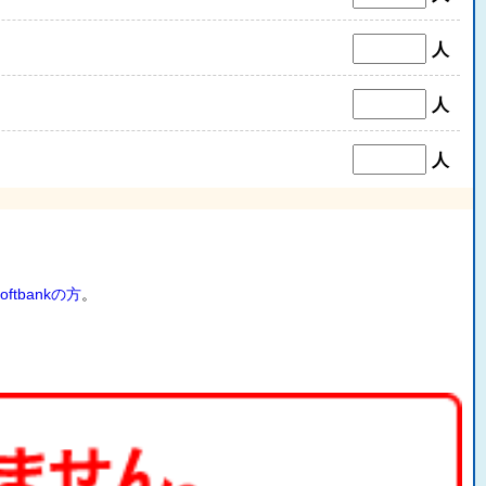
人
人
人
oftbankの方
。