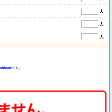
人
人
人
oftbankの方
。