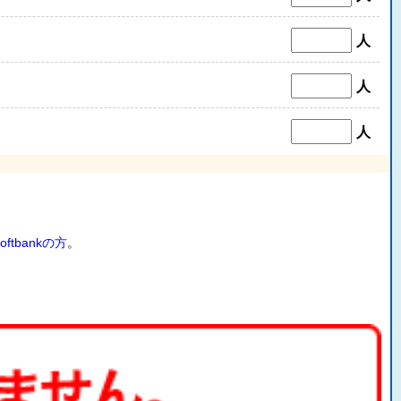
人
人
人
oftbankの方
。