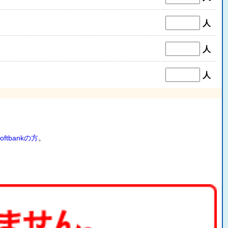
人
人
人
oftbankの方
。