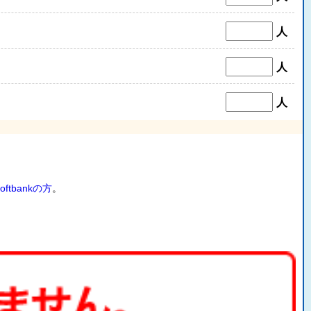
人
人
人
oftbankの方
。