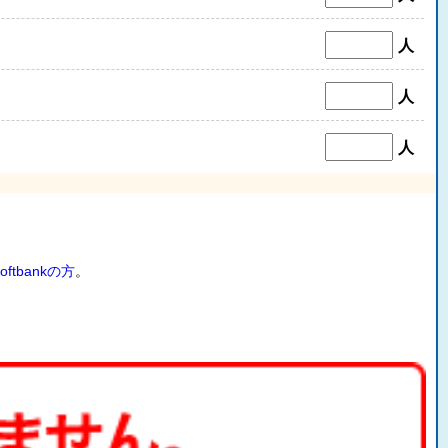
人
人
人
oftbankの方
。