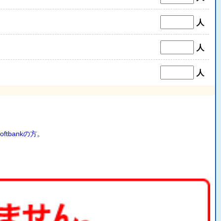
人
人
人
oftbankの方
。