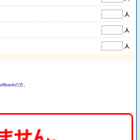
人
人
人
oftbankの方
。